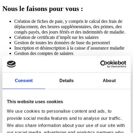
Nous le faisons pour vous :
Création de fiches de paie, y compris le calcul des frais de
déplacement, des heures supplémentaires, des primes, des
congés payés, des jours fériés et des indemnités de maladie.
Création de certificats d’impôt sur les salaires
Gestion de toutes les données de base du personnel
Inscription et désinscription à la caisse d’assurance maladie
Gestion des comptes de salaires
Déclaration des cotisations nécessaires à la CCSS/CNS et à
l’administration fiscale
Création des documents comptables pour la
comptabilité
financière
Suivi des contrôles de l’impôt sur les salaires et de la sécurité
Consent
Details
About
sociale, des contrôles KUG/S-KUG ou des contrôles de
l’agence pour l’emploi/ADEM
Conseils fiscaux sur les contrats
Conseils sur le paiement des salaires
This website uses cookies
We use cookies to personalise content and ads, to
Nous proposons bien entendu tous les services sur la
base des bases
légales actuelles
en matière de comptabilité salariale.
provide social media features and to analyse our traffic.
We also share information about your use of our site with
Une comptabilité salariale numérique au
our social media, advertising and analytics partners who