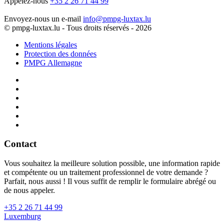
Appelez-nous
+35 2 26 71 44 99
Envoyez-nous un e-mail
info@pmpg-luxtax.lu
© pmpg-luxtax.lu - Tous droits réservés - 2026
Mentions légales
Protection des données
PMPG Allemagne
Contact
Vous
souhaitez
la
meilleure
solution
possible
,
une
information
rapide
et
compétente
ou
un
traitement
professionnel
de
votre
demande
?
Parfait
,
nous
aussi
!
Il
vous
suffit
de
remplir
le
formulaire
abrégé
ou
de
nous
appeler
.
+35 2 26 71 44 99
Luxemburg