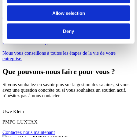
Nous préparons pour vous la déclaration d'impôts avec toutes les
annexes nécessaires.
Allow selection
Jahresabschluss
À la fin de l'exercice, nous déclarons vos impôts - à vous et à
Deny
l'administration fiscale.
Unternehmensberatung
Nous vous conseillons à toutes les étapes de la vie de votre
entreprise.
Que pouvons-nous faire pour vous ?
Si vous souhaitez en savoir plus sur la gestion des salaires, si vous
avez une question concrète ou si vous souhaitez un soutien actif,
n’hésitez pas à nous contacter.
Uwe Klein
PMPG LUXTAX
Contactez-nous maintenant