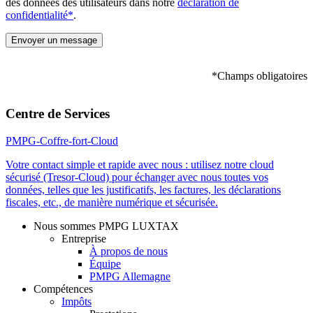
des données des utilisateurs dans notre
déclaration de
confidentialité*
.
*Champs obligatoires
Please leave this field empty.
Centre de Services
PMPG-Coffre-fort-Cloud
Votre contact simple et rapide avec nous : utilisez notre cloud
sécurisé (Tresor-Cloud) pour échanger avec nous toutes vos
données, telles que les justificatifs, les factures, les déclarations
fiscales, etc., de manière numérique et sécurisée.
Nous sommes PMPG LUXTAX
Entreprise
À propos de nous
Équipe
PMPG Allemagne
Compétences
Impôts