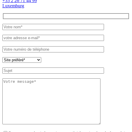
+35 2 26 71 44 99
Luxemburg
Please
leave
this
field
empty.