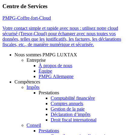
leave
Centre de Services
this
field
PMPG-Coffre-fort-Cloud
empty.
Votre contact simple et rapide avec nous : utilisez notre cloud
sécurisé (Tresor-Cloud) pour échanger avec nous toutes vos
données, telles que les justificatifs, les factures, les déclarations
fiscales, etc., de manière numérique et sécurisée.
Nous sommes PMPG LUXTAX
Entreprise
À propos de nous
Équipe
PMPG Allemagne
Compétences
Impôts
Prestations
Comptabilité financière
Comptes annuels
Gestion de la paie
Déclaration d’impôts
Droit fiscal international
Conseil
Prestations