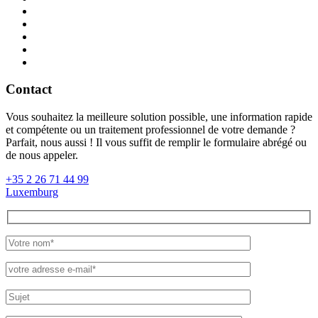
Contact
Vous
souhaitez
la
meilleure
solution
possible
,
une
information
rapide
et
compétente
ou
un
traitement
professionnel
de
votre
demande
?
Parfait
,
nous
aussi
!
Il
vous
suffit
de
remplir
le
formulaire
abrégé
ou
de
nous
appeler
.
+35 2 26 71 44 99
Luxemburg
Please
leave
this