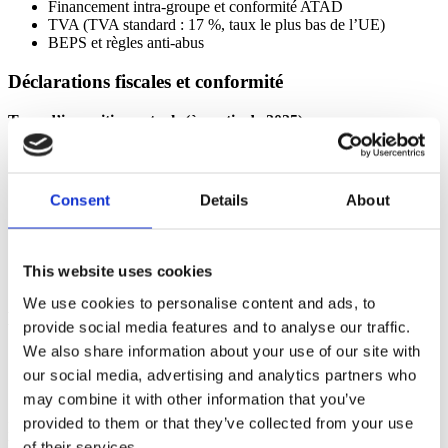
Financement intra-groupe et conformité ATAD
TVA (TVA standard : 17 %, taux le plus bas de l’UE)
BEPS et règles anti-abus
Déclarations fiscales et conformité
Taux d’imposition actuels (à partir de 2025) :
Impôt sur le revenu des sociétés (IRS) : 16 % (réduit de 17 %)
Municipal Business Tax (MBT) : environ 6,75 % à
Luxembourg-Ville
Consent
Details
About
Taux d’imposition total effectif : environ 23,87 % (y compris
l’impôt de solidarité)
Net Wealth Tax (NWT) : 0,5 % (0,05 % au-delà de 500
millions d’euros), avec exonérations pour les participations
This website uses cookies
qualiﬁantes
We use cookies to personalise content and ads, to
Holding de PI et structures de licence
provide social media features and to analyse our traffic.
We also share information about your use of our site with
Exonération de 80 % sur les revenus de PI qualiﬁés
our social media, advertising and analytics partners who
Structuration des accords de licence
Optimisation des portefeuilles de PI
may combine it with other information that you’ve
provided to them or that they’ve collected from your use
Nous vous conseillons sur les cas entrants et sortants.
Markus
Florange
of their services.