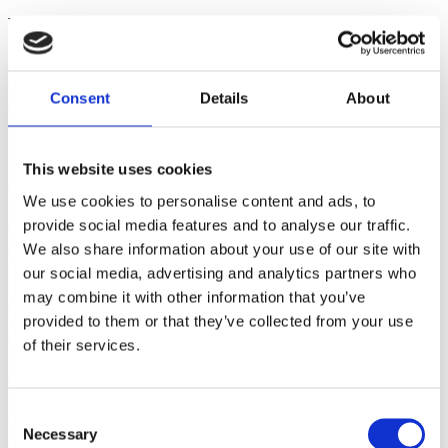
Wir machen’s einfach.
+49 2204 40 96 54-0
Bergisch Gladbach
Consent
Details
About
Fehler:
Kontaktformular wurde nicht gefunden.
This website uses cookies
Wir machen’s einfach.
We use cookies to personalise content and ads, to
provide social media features and to analyse our traffic.
Wir sind die Kanzlei mit dem Jeansfaktor – und genau das
We also share information about your use of our site with
unterscheidet uns von anderen. Eine Beratung im
Nadelstreifenanzug und in sperrigem Amtsdeutsch gibt’s bei uns
our social media, advertising and analytics partners who
nicht. Könnten wir aber auch. Bei PMPG beraten wir Sie
may combine it with other information that you’ve
verständlich, transparent und menschlich. Standortübergreifend
provided to them or that they’ve collected from your use
leben wir diese Philosophie, damit
Steuerberatung
,
Rechtsberatung
und
Unternehmensberatung
überall einfach werden.
of their services.
Wir sind da, wo Sie uns brauchen
Consent
Unsere Experten kümmern sich an
Necessary
Selection
folgenden Standorten gerne um