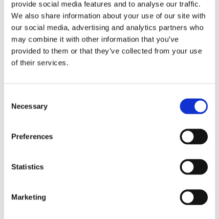
provide social media features and to analyse our traffic.
Auch in Sanierungs- und Insolvenzfällen ist Herr Soens Ihr
perfekter Ansprechpartner.
We also share information about your use of our site with
our social media, advertising and analytics partners who
Neben seiner Zusatzqualifizierung zum
Berater für die
may combine it with other information that you’ve
Immobilienbesteuerung und Immobilienverwaltung
und der
Verleihung der Bezeichnung
Landwirtschaftliche Buchstelle
ist
provided to them or that they’ve collected from your use
das bereits die 3. Fachzertifizierung für Frank Soens.
of their services.
PMPG LUXTAX Steuerberatung Unternehmensberatung
Rufen Sie uns an
+35 2 26 71 44 99
Consent
Necessary
Selection
Schicken Sie uns eine E-Mail
info@pmpg-luxtax.lu
© pmpg-luxtax.lu - Alle Rechte vorbehalten - 2026
Impressum
Preferences
Datenschutz
PMPG Deutschland
Statistics
Marketing