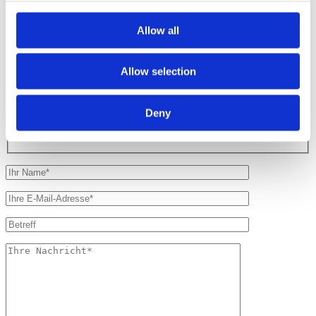
Wir machen’s einfach.
Allow all
Sie möchten die bestmögliche Lösung, eine schnelle fachkundige
Auskunft oder eine professionelle Bearbeitung Ihres Anliegens?
Allow selection
Prima, wir auch! Füllen Sie einfach das Kurzformular aus oder rufen
Sie uns an.
+35 2 26 71 44 99
Deny
Luxemburg
Bitte lasse dies