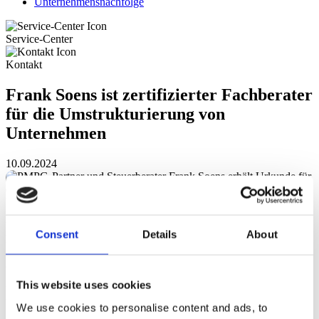
Unternehmensnachfolge
Service-Center
Kontakt
Frank Soens ist zertifizierter Fachberater
für die Umstrukturierung von
Unternehmen
10.09.2024
Unser langjähriger PMPG-Partner und Steuerberater Frank Soens
Consent
Details
About
hat im Juli 2024 am IFU-Institut die Prüfung zum
Fachberater für
die Umstrukturierung von Unternehmen
(IFU/ISM gGmbH)
absolviert. Damit kann er jetzt auch Unternehmen zum Beispiel bei
Firmenübernahmen vertragsrechtlich unterstützen, die
This website uses cookies
Unternehmensnachfolge organisatorisch und steueroptimiert regeln,
Unternehmensbewertungen rechtssicher erstellen und
We use cookies to personalise content and ads, to
Umstrukturierungsmaßnahmen entwickeln und effizient begleiten.